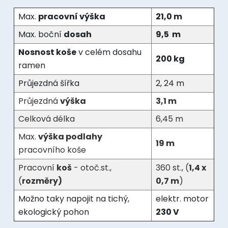
Max.
pracovní výška
21,0 m
Max. boční
dosah
9,5 m
Nosnost koše
v celém dosahu
200 kg
ramen
Průjezdná šířka
2, 24 m
Průjezdná
výška
3,1 m
Celková délka
6,45 m
Max.
výška podlahy
19 m
pracovního koše
Pracovní
koš
- otoč.st.,
360 st., (
1,4 x
(
rozměry)
0,7 m
)
Možno taky napojit na tichý,
elektr. motor
ekologický pohon
230 V