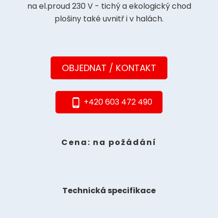
na el.proud 230 V - tichý a ekologický chod
plošiny také uvnitř i v halách.
OBJEDNAT / KONTAKT
+420 603 472 490
phone_android
Cena: na požádání
Technická specifikace