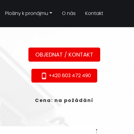
Plošiny k pronájmu
O nás
Kontakt
m)
OBJEDNAT / KONTAKT
+420 603 472 490
phone_android
Cena: na požádání