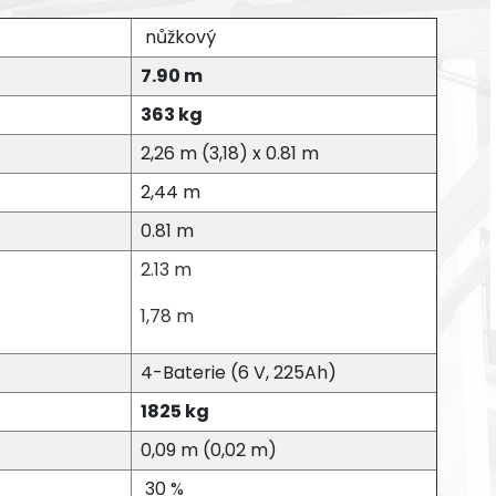
nůžkový
7.90 m
363 kg
2,26 m (3,18) x 0.81 m
2,44 m
0.81 m
2.13 m
1,78 m
4-Baterie (6 V, 225Ah)
1825 kg
0,09 m (0,02 m)
30 %